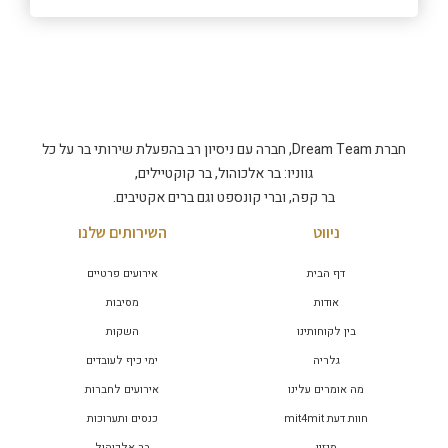
חברת Dream Team, חברה עם ניסיון רב בהפעלת שירותי בר על כל
גווניו: בר אלכוהול, בר קוקטיילים,
בר קפה, וברי קונספט וגם ברים אקטיבים.
ניווט
השירותים שלנו
דף הבית
אירועים פרטיים
אודות
מסיבות
בין לקוחותינו
השקות
גלריה
ימי כיף לעובדים
מה אומרים עלינו
אירועים לחברות
חוות דעת mit4mit
כנסים ותערוכות
מגזין
בר אלכוהול