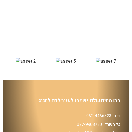
המומחים שלנו ישמחו לעזור לכם לחגוג
נייד : 052-4466523
טל משרד : 077-9968730