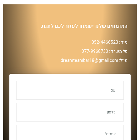
המומחים שלנו ישמחו לעזור לכם לחגוג
נייד : 052-4466523
טל משרד : 077-9968730
מייל: dreamteambar18@gmail.com