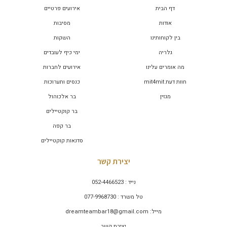
דף הבית
אירועים פרטיים
אודות
מסיבות
בין לקוחותינו
השקות
גלריה
ימי כיף לעובדים
מה אומרים עלינו
אירועים לחברות
חוות דעת mit4mit
כנסים ותערוכות
מגזין
בר אלכוהול
בר קוקטיילים
בר קפה
סדנאות קוקטיילים
יצירת קשר
נייד : 052-4466523
טל משרד : 077-9968730
מייל: dreamteambar18@gmail.com
יצירת קשר