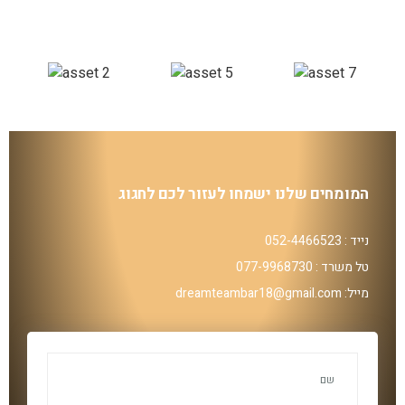
המומחים שלנו ישמחו לעזור לכם לחגוג
נייד : 052-4466523
טל משרד : 077-9968730
מייל: dreamteambar18@gmail.com