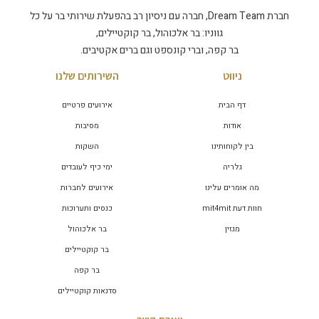
חברת Dream Team, חברה עם ניסיון רב בהפעלת שירותי בר על כל
גווניו: בר אלכוהול, בר קוקטיילים,
בר קפה, וברי קונספט וגם ברים אקטיבים.
ניווט
השירותים שלנו
דף הבית
אירועים פרטיים
אודות
מסיבות
בין לקוחותינו
השקות
גלריה
ימי כיף לעובדים
מה אומרים עלינו
אירועים לחברות
חוות דעת mit4mit
כנסים ותערוכות
מגזין
בר אלכוהול
בר קוקטיילים
בר קפה
סדנאות קוקטיילים