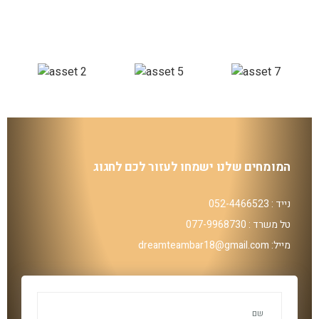
המומחים שלנו ישמחו לעזור לכם לחגוג
נייד : 052-4466523
טל משרד : 077-9968730
מייל: dreamteambar18@gmail.com