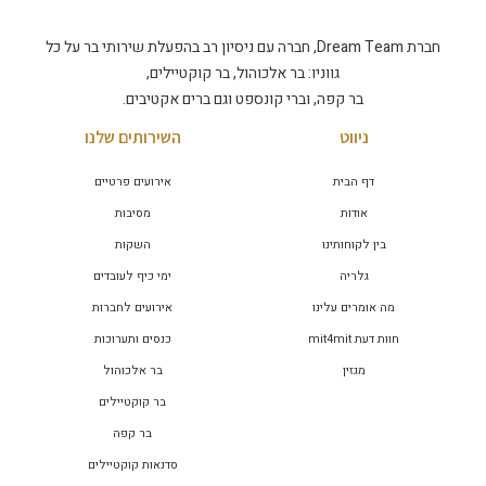
חברת Dream Team, חברה עם ניסיון רב בהפעלת שירותי בר על כל
גווניו: בר אלכוהול, בר קוקטיילים,
בר קפה, וברי קונספט וגם ברים אקטיבים.
ניווט
השירותים שלנו
דף הבית
אירועים פרטיים
אודות
מסיבות
בין לקוחותינו
השקות
גלריה
ימי כיף לעובדים
מה אומרים עלינו
אירועים לחברות
חוות דעת mit4mit
כנסים ותערוכות
מגזין
בר אלכוהול
בר קוקטיילים
בר קפה
סדנאות קוקטיילים