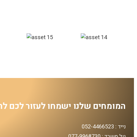
המומחים שלנו ישמחו לעזור לכם לח
נייד : 052-4466523
טל משרד : 077-9968730