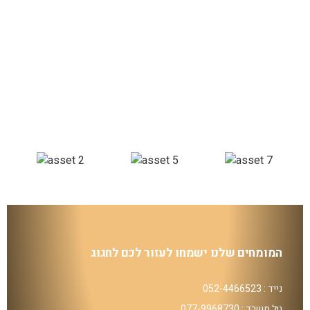
המומחים שלנו ישמחו לעזור לכם לחגוג
נייד : 052-4466523
טל משרד : 077-9968730