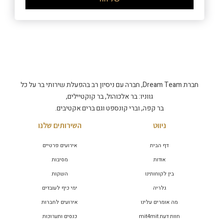
חברת Dream Team, חברה עם ניסיון רב בהפעלת שירותי בר על כל
גווניו: בר אלכוהול, בר קוקטיילים,
בר קפה, וברי קונספט וגם ברים אקטיבים.
ניווט
השירותים שלנו
דף הבית
אירועים פרטיים
אודות
מסיבות
בין לקוחותינו
השקות
גלריה
ימי כיף לעובדים
מה אומרים עלינו
אירועים לחברות
חוות דעת mit4mit
כנסים ותערוכות