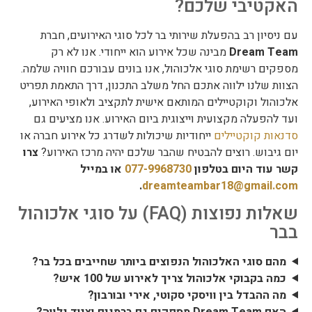
האקטיבי שלכם?
עם ניסיון רב בהפעלת שירותי בר לכל סוגי האירועים, חברת
Dream Team
מבינה שכל אירוע הוא ייחודי. אנו לא רק
מספקים רשימת סוגי אלכוהול, אנו בונים עבורכם חוויה שלמה.
הצוות שלנו ילווה אתכם החל משלב התכנון, דרך התאמת תפריט
אלכוהול וקוקטיילים המותאם אישית לתקציב ולאופי האירוע,
ועד להפעלה מקצועית וייצוגית ביום האירוע. אנו מציעים גם
סדנאות קוקטיילים
ייחודיות שיכולות לשדרג כל אירוע חברה או
יום גיבוש. רוצים להבטיח שהבר שלכם יהיה מרכז האירוע?
צרו
קשר עוד היום בטלפון
077-9968730
או במייל
.
dreamteambar18@gmail.com
שאלות נפוצות (FAQ) על סוגי אלכוהול
בבר
מהם סוגי האלכוהול הנפוצים ביותר שחייבים בכל בר?
כמה בקבוקי אלכוהול צריך לאירוע של 100 איש?
מה ההבדל בין וויסקי סקוטי, אירי ובורבון?
האם Dream Team מספקים גם ברמנים וציוד נלווה?