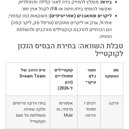
בירות:
מומלץ להחזיק בירה לאגר קלילה ופופולרית,
ואפשר להוסיף בירת חיטה או IPA לקהל אנין יותר.
ליקרים ומתאבנים (אפריטיפים):
משקאות כמו קמפרי,
אפרול, ערק או ליקרים מתוקים (טריפל סק, ליקר קפה)
הם הכרחיים להרכבת קוקטיילים מורכבים ולהשלמת
החוויה.
טבלת השוואה: בחירת הבסיס הנכון
לקוקטייל
סוג
חומר
קוקטיילים
טיפ הזהב של
המשקה
גלם
פופולריים
Dream Team
עיקרי
(נכון
ל-2026)
וודקה
דגנים /
אספרסו
בחרו וודקה פרימיום
תפוחי
מרטיני, מו
חלקה שאינה
אדמה
Mule
משתלטת על טעם
הקוקטייל.