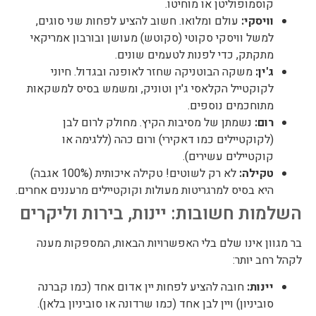
קוסמופוליטן או מוחיטו.
וויסקי:
עולם ומלואו. חשוב להציע לפחות שני סוגים,
למשל וויסקי סקוטי (סקוטש) מעושן ובורבון אמריקאי
מתקתק, כדי לפנות לטעמים שונים.
ג'ין:
משקה הבוטניקה שחזר לאופנה ובגדול. חיוני
לקוקטייל הקלאסי ג'ין וטוניק, ומשמש בסיס למשקאות
מתוחכמים נוספים.
רום:
נשמתן של מסיבות הקיץ. מחולק לרום לבן
(לקוקטיילים כמו דאקירי) ורום כהה (ללגימה או
קוקטיילים עשירים).
טקילה:
לא רק לשוטים! טקילה איכותית (100% אגבה)
היא בסיס למרגריטות מעולות וקוקטיילים מרעננים אחרים.
השלמות חשובות: יינות, בירות וליקרים
בר מגוון אינו שלם בלי האפשרויות הבאות, המספקות מענה
לקהל רחב יותר:
יינות:
חובה להציע לפחות יין אדום אחד (כמו קברנה
סוביניון) ויין לבן אחד (כמו שרדונה או סוביניון בלאן).