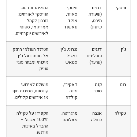
וויסקי
דגנים
וויסקי
התאימו את סוג
(שעורה,
סאוור,
הוויסקי לאורחים:
תירס,
אולד
בורבון לקהל
שיפון)
פאשנד
אמריקאי, סקוטי
לאירועים יוקרתיים.
ג'ין
דגנים
נגרוני, ג'ין
הטרנד העולמי החזק.
ותבלינים
באזיל
אל תוותרו על ג'ין
(ערער)
סמאש
איכותי ומבחר סוגי
טוניק.
רום
קנה
דאקירי,
מושלם לאירועי
סוכר
פינה
קונספט, מסיבות חוף
קולדה
או אירועים קלילים.
טקילה
אגבה
מרגריטה,
הקפידו על טקילה
כחולה
פאלומה
'100% אגבה' –
ההבדל באיכות
מורגש.