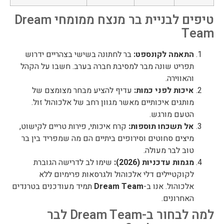
טיפים לבניית בר מנצח ממומחי Dream
Team
התאמה לקונספט:
בר לחתונה בשישי בצהריים ידרוש
תפריט שונה מבר למסיבת חברה בערב. חשבו על הקהל
והאווירה.
איכות לפני כמות:
עדיף להציע מבחר מצומצם של
מותגים איכותיים מאשר מגוון רחב של אלכוהול זול.
הטעם מורגש.
אל תשכחו תוספות:
קרח איכותי, פירות טריים לקישוט,
מיצים סחוטים וסירופים ביתיים הם מה שמפריד בין בר
טוב לבר מעולה.
מגמות עדכניות (2026):
שימו לב לדרישה הגוברת
לקוקטיילים דלי אלכוהול ולגרסאות פרימיום ללא
אלכוהול. אנו ב-
Dream Team
תמיד מעודכנים בטרנדים
האחרונים.
למה לבחור ב-Dream Team לבר