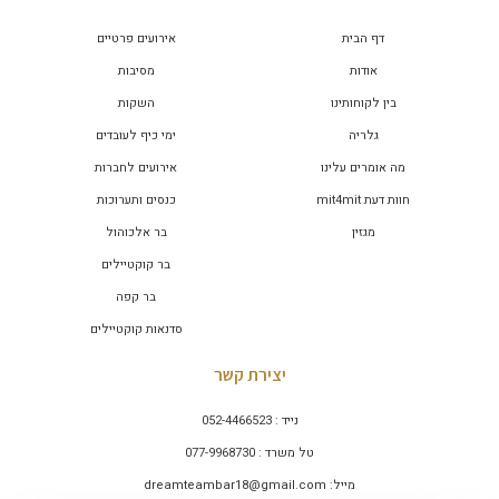
דף הבית
אירועים פרטיים
אודות
מסיבות
בין לקוחותינו
השקות
גלריה
ימי כיף לעובדים
מה אומרים עלינו
אירועים לחברות
חוות דעת mit4mit
כנסים ותערוכות
מגזין
בר אלכוהול
בר קוקטיילים
בר קפה
סדנאות קוקטיילים
יצירת קשר
נייד : 052-4466523
טל משרד : 077-9968730
מייל: dreamteambar18@gmail.com