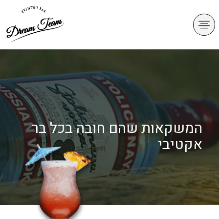
חוות דעת mit4mit
המשקאות שהם חובה בכל בר
אקטיבי