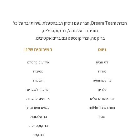
חברת Dream Team, חברה עם ניסיון רב בהפעלת שירותי בר על כל
גווניו: בר אלכוהול, בר קוקטיילים,
בר קפה, וברי קונספט וגם ברים אקטיבים.
ניווט
השירותים שלנו
דף הבית
אירועים פרטיים
אודות
מסיבות
בין לקוחותינו
השקות
גלריה
ימי כיף לעובדים
מה אומרים עלינו
אירועים לחברות
חוות דעת mit4mit
כנסים ותערוכות
מגזין
בר אלכוהול
בר קוקטיילים
בר קפה