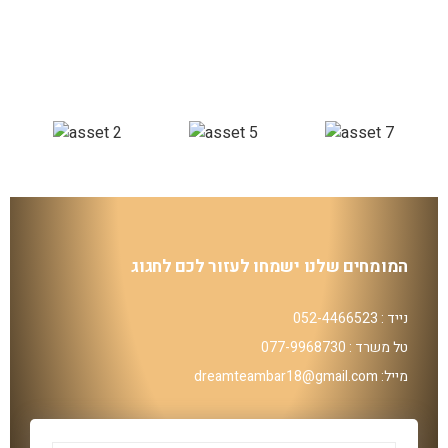
המומחים שלנו ישמחו לעזור לכם לחגוג
נייד : 052-4466523
טל משרד : 077-9968730
מייל: dreamteambar18@gmail.com